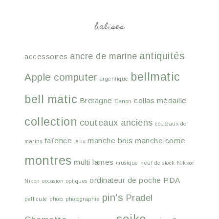
balises
antiquités
ancre de marine
accessoires
bellmatic
Apple computer
argentique
bell matic
Bretagne
collas médaille
Canon
collection
couteaux anciens
couteaux de
faïence
manche bois
manche corne
marins
jeux
montres
multi lames
musique
neuf de stock
Nikkor
ordinateur de poche
PDA
Nikon
occasion
optiques
pin's
Pradel
pellicule
photo
photographie
seiko