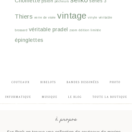
Chomette
psion
series 3
pêcheurs
vintage
Thiers
verre de visée
vinyle
véritable
véritable pradel
brossard
zoom
édition limitée
épinglettes
COUTEAUX
BIBELOTS
BANDES DESSINÉES
PHOTO
INFORMATIQUE
MUSIQUE
LE BLOG
TOUTE LA BOUTIQUE
à propos