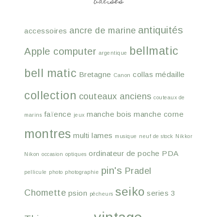
balises
antiquités
ancre de marine
accessoires
bellmatic
Apple computer
argentique
bell matic
Bretagne
collas médaille
Canon
collection
couteaux anciens
couteaux de
faïence
manche bois
manche corne
marins
jeux
montres
multi lames
musique
neuf de stock
Nikkor
ordinateur de poche
PDA
Nikon
occasion
optiques
pin's
Pradel
pellicule
photo
photographie
seiko
Chomette
psion
series 3
pêcheurs