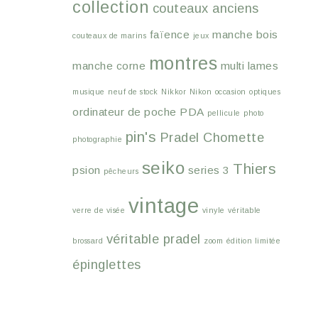
collection
couteaux anciens
faïence
manche bois
couteaux de marins
jeux
montres
manche corne
multi lames
musique
neuf de stock
Nikkor
Nikon
occasion
optiques
ordinateur de poche
PDA
pellicule
photo
pin's
Pradel Chomette
photographie
seiko
Thiers
psion
series 3
pêcheurs
vintage
verre de visée
vinyle
véritable
véritable pradel
brossard
zoom
édition limitée
épinglettes