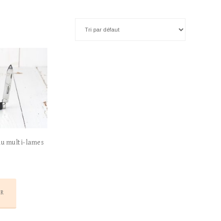
au multi-lames
ER