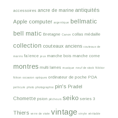
antiquités
ancre de marine
accessoires
bellmatic
Apple computer
argentique
bell matic
Bretagne
collas médaille
Canon
collection
couteaux anciens
couteaux de
faïence
manche bois
manche corne
marins
jeux
montres
multi lames
musique
neuf de stock
Nikkor
ordinateur de poche
PDA
Nikon
occasion
optiques
pin's
Pradel
pellicule
photo
photographie
seiko
Chomette
psion
series 3
pêcheurs
vintage
Thiers
verre de visée
vinyle
véritable