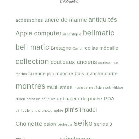
balises
antiquités
ancre de marine
accessoires
bellmatic
Apple computer
argentique
bell matic
Bretagne
collas médaille
Canon
collection
couteaux anciens
couteaux de
faïence
manche bois
manche corne
marins
jeux
montres
multi lames
musique
neuf de stock
Nikkor
ordinateur de poche
PDA
Nikon
occasion
optiques
pin's
Pradel
pellicule
photo
photographie
seiko
Chomette
psion
series 3
pêcheurs