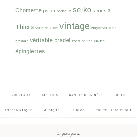
seiko
Chomette
psion
series 3
pêcheurs
vintage
Thiers
verre de visée
vinyle
véritable
véritable pradel
brossard
zoom
édition limitée
épinglettes
COUTEAUX
BIBELOTS
BANDES DESSINÉES
PHOTO
INFORMATIQUE
MUSIQUE
LE BLOG
TOUTE LA BOUTIQUE
à propos