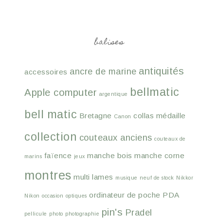
balises
antiquités
ancre de marine
accessoires
bellmatic
Apple computer
argentique
bell matic
Bretagne
collas médaille
Canon
collection
couteaux anciens
couteaux de
faïence
manche bois
manche corne
marins
jeux
montres
multi lames
musique
neuf de stock
Nikkor
ordinateur de poche
PDA
Nikon
occasion
optiques
pin's
Pradel
pellicule
photo
photographie