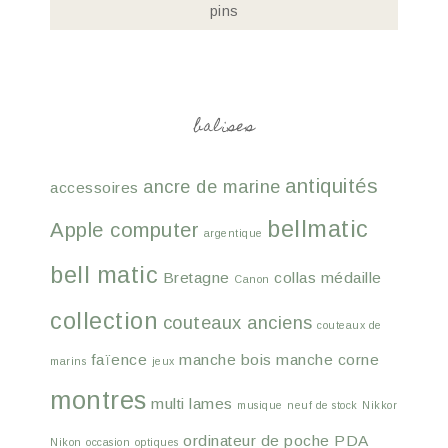
pins
balises
antiquités
ancre de marine
accessoires
bellmatic
Apple computer
argentique
bell matic
Bretagne
collas médaille
Canon
collection
couteaux anciens
couteaux de
faïence
manche bois
manche corne
marins
jeux
montres
multi lames
musique
neuf de stock
Nikkor
ordinateur de poche
PDA
Nikon
occasion
optiques