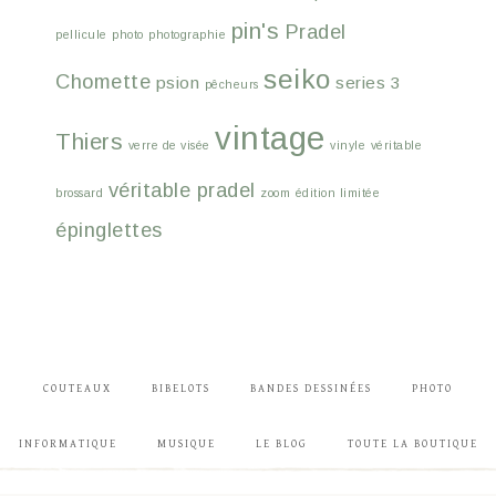
pin's
Pradel
pellicule
photo
photographie
seiko
Chomette
psion
series 3
pêcheurs
vintage
Thiers
verre de visée
vinyle
véritable
véritable pradel
brossard
zoom
édition limitée
épinglettes
COUTEAUX
BIBELOTS
BANDES DESSINÉES
PHOTO
INFORMATIQUE
MUSIQUE
LE BLOG
TOUTE LA BOUTIQUE