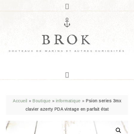
BROK
COUTEAUX DE MARINS ET AUTRES CURIOSITÉS
Accueil
»
Boutique
»
informatique
»
Psion series 3mx
clavier azerty PDA vintage en parfait état