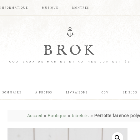
INFORMATIQUE
MUSIQUE
MONTRES
BROK
COUTEAUX DE MARINS ET AUTRES CURIOSITÉS
SOMMAIRE
À PROPOS
LIVRAISONS
CGV
LE BLOG
Accueil
»
Boutique
»
bibelots
»
Perrotte faïence pol