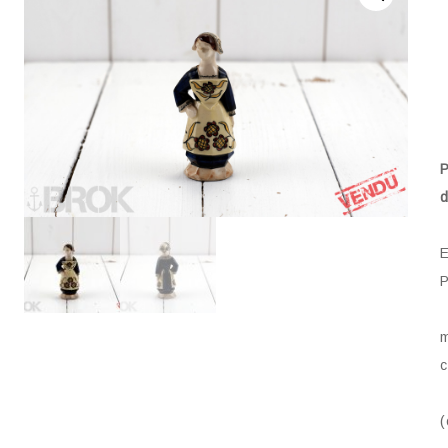
P
d
E
P
m
c
(