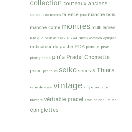
collection
couteaux anciens
faïence
manche bois
couteaux de marins
jeux
montres
manche corne
multi lames
musique
neuf de stock
Nikkor
Nikon
occasion
optiques
ordinateur de poche
PDA
pellicule
photo
pin's
Pradel Chomette
photographie
seiko
Thiers
psion
series 3
pêcheurs
vintage
verre de visée
vinyle
véritable
véritable pradel
brossard
zoom
édition limitée
épinglettes