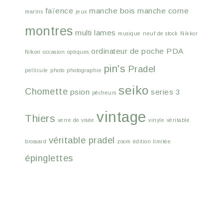
faïence
manche bois
manche corne
marins
jeux
montres
multi lames
musique
neuf de stock
Nikkor
ordinateur de poche
PDA
Nikon
occasion
optiques
pin's
Pradel
pellicule
photo
photographie
seiko
Chomette
psion
series 3
pêcheurs
vintage
Thiers
verre de visée
vinyle
véritable
véritable pradel
brossard
zoom
édition limitée
épinglettes