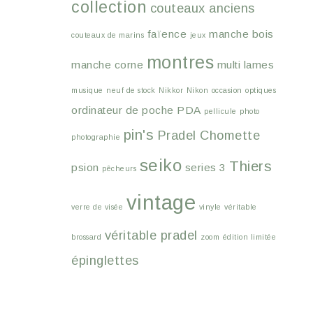
collection
couteaux anciens
faïence
manche bois
couteaux de marins
jeux
montres
manche corne
multi lames
musique
neuf de stock
Nikkor
Nikon
occasion
optiques
ordinateur de poche
PDA
pellicule
photo
pin's
Pradel Chomette
photographie
seiko
Thiers
psion
series 3
pêcheurs
vintage
verre de visée
vinyle
véritable
véritable pradel
brossard
zoom
édition limitée
épinglettes