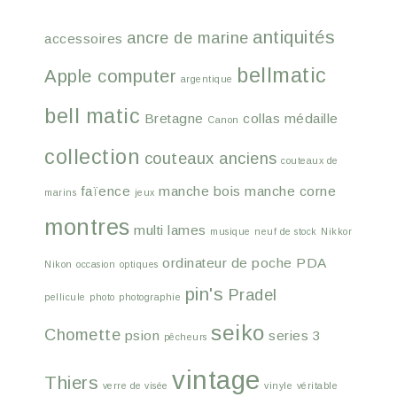
antiquités
ancre de marine
accessoires
bellmatic
Apple computer
argentique
bell matic
Bretagne
collas médaille
Canon
collection
couteaux anciens
couteaux de
faïence
manche bois
manche corne
marins
jeux
montres
multi lames
musique
neuf de stock
Nikkor
ordinateur de poche
PDA
Nikon
occasion
optiques
pin's
Pradel
pellicule
photo
photographie
seiko
Chomette
psion
series 3
pêcheurs
vintage
Thiers
verre de visée
vinyle
véritable