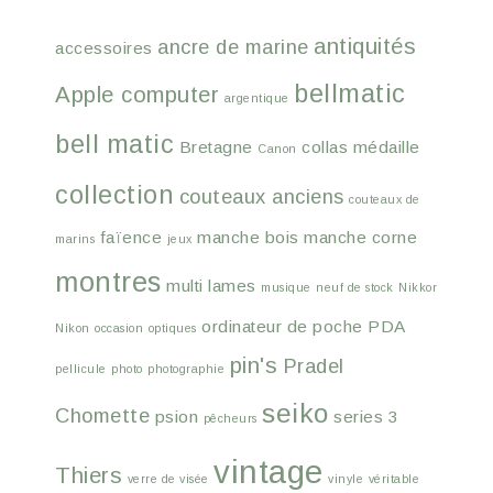
antiquités
ancre de marine
accessoires
bellmatic
Apple computer
argentique
bell matic
Bretagne
collas médaille
Canon
collection
couteaux anciens
couteaux de
faïence
manche bois
manche corne
marins
jeux
montres
multi lames
musique
neuf de stock
Nikkor
ordinateur de poche
PDA
Nikon
occasion
optiques
pin's
Pradel
pellicule
photo
photographie
seiko
Chomette
psion
series 3
pêcheurs
vintage
Thiers
verre de visée
vinyle
véritable