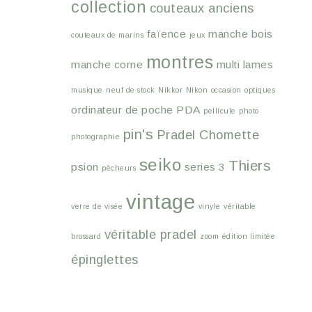
collection
couteaux anciens
faïence
manche bois
couteaux de marins
jeux
montres
manche corne
multi lames
musique
neuf de stock
Nikkor
Nikon
occasion
optiques
ordinateur de poche
PDA
pellicule
photo
pin's
Pradel Chomette
photographie
seiko
Thiers
psion
series 3
pêcheurs
vintage
verre de visée
vinyle
véritable
véritable pradel
brossard
zoom
édition limitée
épinglettes