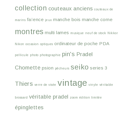
collection
couteaux anciens
couteaux de
faïence
manche bois
manche corne
marins
jeux
montres
multi lames
musique
neuf de stock
Nikkor
ordinateur de poche
PDA
Nikon
occasion
optiques
pin's
Pradel
pellicule
photo
photographie
seiko
Chomette
psion
series 3
pêcheurs
vintage
Thiers
verre de visée
vinyle
véritable
véritable pradel
brossard
zoom
édition limitée
épinglettes