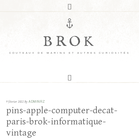
BROK
COUTEAUX DE MARINS ET AUTRES CURIOSITÉS
9 février 2022
By
ADMINRZ
pins-apple-computer-decat-
paris-brok-informatique-
vintage