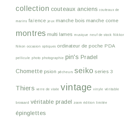
collection
couteaux anciens
couteaux de
faïence
manche bois
manche corne
marins
jeux
montres
multi lames
musique
neuf de stock
Nikkor
ordinateur de poche
PDA
Nikon
occasion
optiques
pin's
Pradel
pellicule
photo
photographie
seiko
Chomette
psion
series 3
pêcheurs
vintage
Thiers
verre de visée
vinyle
véritable
véritable pradel
brossard
zoom
édition limitée
épinglettes