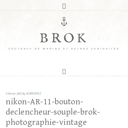
BROK
COUTEAUX DE MARINS ET AUTRES CURIOSITÉS
9 février 2022
By
ADMINRZ
nikon-AR-11-bouton-
declencheur-souple-brok-
photographie-vintage