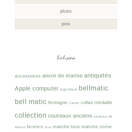
photo
pins
balises
antiquités
ancre de marine
accessoires
bellmatic
Apple computer
argentique
bell matic
Bretagne
collas médaille
Canon
collection
couteaux anciens
couteaux de
faïence
manche bois
manche corne
marins
jeux