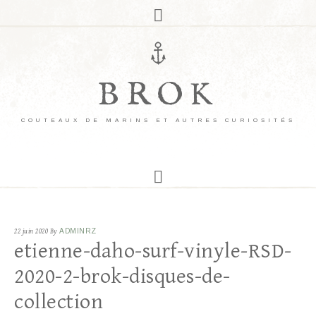
BROK
COUTEAUX DE MARINS ET AUTRES CURIOSITÉS
22 juin 2020
By
ADMINRZ
etienne-daho-surf-vinyle-RSD-
2020-2-brok-disques-de-
collection