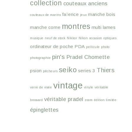
collection
couteaux anciens
faïence
manche bois
couteaux de marins
jeux
montres
manche corne
multi lames
musique
neuf de stock
Nikkor
Nikon
occasion
optiques
ordinateur de poche
PDA
pellicule
photo
pin's
Pradel Chomette
photographie
seiko
Thiers
psion
series 3
pêcheurs
vintage
verre de visée
vinyle
véritable
véritable pradel
brossard
zoom
édition limitée
épinglettes