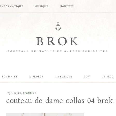
INFORMATIQUE
MUSIQUE
MONTRES
BROK
COUTEAUX DE MARINS ET AUTRES CURIOSITÉS
SOMMAIRE
À PROPOS
LIVRAISONS
CGV
LE BLOG
17 juin 2020
By
ADMINRZ
couteau-de-dame-collas-04-brok-