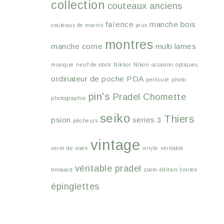
collection
couteaux anciens
faïence
manche bois
couteaux de marins
jeux
montres
manche corne
multi lames
musique
neuf de stock
Nikkor
Nikon
occasion
optiques
ordinateur de poche
PDA
pellicule
photo
pin's
Pradel Chomette
photographie
seiko
Thiers
psion
series 3
pêcheurs
vintage
verre de visée
vinyle
véritable
véritable pradel
brossard
zoom
édition limitée
épinglettes