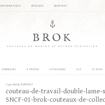
INFORMATIQUE
MUSIQUE
MONTRES
BROK
COUTEAUX DE MARINS ET AUTRES CURIOSITÉS
SOMMAIRE
À PROPOS
LIVRAISONS
CGV
LE BLOG
17 juin 2020
By
ADMINRZ
couteau-de-travail-double-lame-s
SNCF-01-brok-couteaux-de-colle