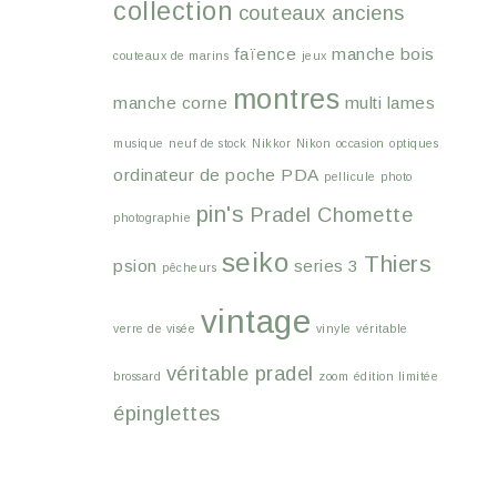
collection
couteaux anciens
faïence
manche bois
couteaux de marins
jeux
montres
manche corne
multi lames
musique
neuf de stock
Nikkor
Nikon
occasion
optiques
ordinateur de poche
PDA
pellicule
photo
pin's
Pradel Chomette
photographie
seiko
Thiers
psion
series 3
pêcheurs
vintage
verre de visée
vinyle
véritable
véritable pradel
brossard
zoom
édition limitée
épinglettes