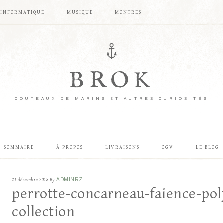
INFORMATIQUE
MUSIQUE
MONTRES
BROK
COUTEAUX DE MARINS ET AUTRES CURIOSITÉS
SOMMAIRE
À PROPOS
LIVRAISONS
CGV
LE BLOG
21 décembre 2018
By
ADMINRZ
perrotte-concarneau-faience-pol
collection