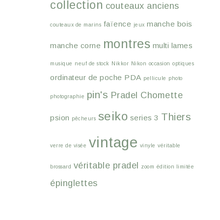
collection
couteaux anciens
faïence
manche bois
couteaux de marins
jeux
montres
manche corne
multi lames
musique
neuf de stock
Nikkor
Nikon
occasion
optiques
ordinateur de poche
PDA
pellicule
photo
pin's
Pradel Chomette
photographie
seiko
Thiers
psion
series 3
pêcheurs
vintage
verre de visée
vinyle
véritable
véritable pradel
brossard
zoom
édition limitée
épinglettes