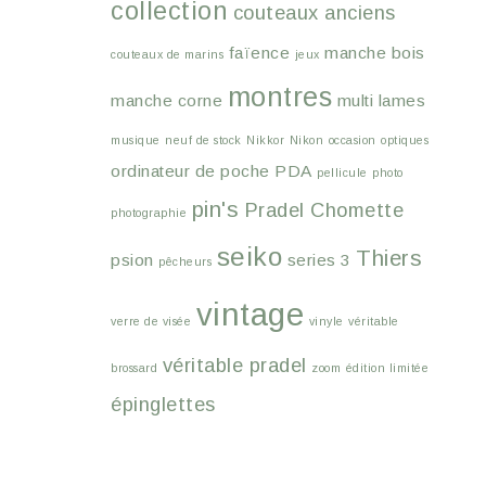
collection
couteaux anciens
faïence
manche bois
couteaux de marins
jeux
montres
manche corne
multi lames
musique
neuf de stock
Nikkor
Nikon
occasion
optiques
ordinateur de poche
PDA
pellicule
photo
pin's
Pradel Chomette
photographie
seiko
Thiers
psion
series 3
pêcheurs
vintage
verre de visée
vinyle
véritable
véritable pradel
brossard
zoom
édition limitée
épinglettes