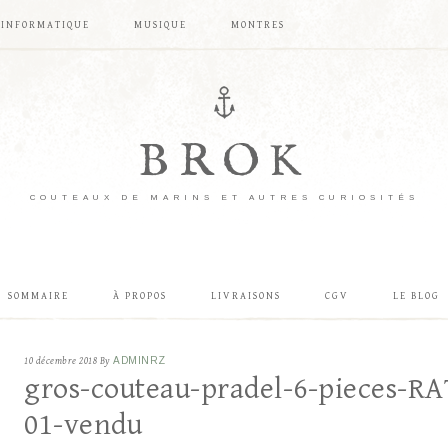
INFORMATIQUE
MUSIQUE
MONTRES
BROK
COUTEAUX DE MARINS ET AUTRES CURIOSITÉS
SOMMAIRE
À PROPOS
LIVRAISONS
CGV
LE BLOG
10 décembre 2018
By
ADMINRZ
gros-couteau-pradel-6-pieces-RA
01-vendu