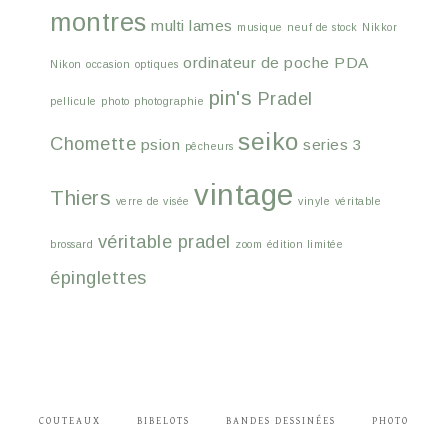
montres
multi lames
musique
neuf de stock
Nikkor
ordinateur de poche
PDA
Nikon
occasion
optiques
pin's
Pradel
pellicule
photo
photographie
seiko
Chomette
psion
series 3
pêcheurs
vintage
Thiers
verre de visée
vinyle
véritable
véritable pradel
brossard
zoom
édition limitée
épinglettes
COUTEAUX
BIBELOTS
BANDES DESSINÉES
PHOTO