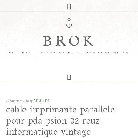
BROK
COUTEAUX DE MARINS ET AUTRES CURIOSITÉS
12 novembre 2018
By
ADMINRZ
cable-imprimante-parallele-
pour-pda-psion-02-reuz-
informatique-vintage