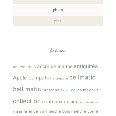
photo
pins
balises
antiquités
ancre de marine
accessoires
bellmatic
Apple computer
argentique
bell matic
Bretagne
collas médaille
Canon
collection
couteaux anciens
couteaux de
faïence
manche bois
manche corne
marins
jeux