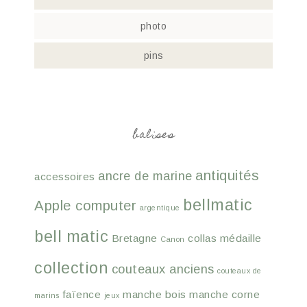
photo
pins
balises
antiquités
ancre de marine
accessoires
bellmatic
Apple computer
argentique
bell matic
Bretagne
collas médaille
Canon
collection
couteaux anciens
couteaux de
faïence
manche bois
manche corne
marins
jeux