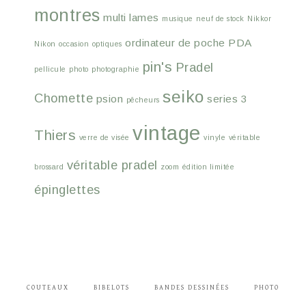
montres
multi lames
musique
neuf de stock
Nikkor
ordinateur de poche
PDA
Nikon
occasion
optiques
pin's
Pradel
pellicule
photo
photographie
seiko
Chomette
psion
series 3
pêcheurs
vintage
Thiers
verre de visée
vinyle
véritable
véritable pradel
brossard
zoom
édition limitée
épinglettes
COUTEAUX
BIBELOTS
BANDES DESSINÉES
PHOTO