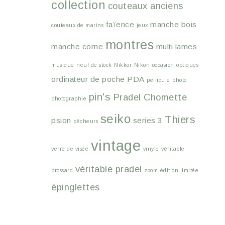
collection
couteaux anciens
faïence
manche bois
couteaux de marins
jeux
montres
manche corne
multi lames
musique
neuf de stock
Nikkor
Nikon
occasion
optiques
ordinateur de poche
PDA
pellicule
photo
pin's
Pradel Chomette
photographie
seiko
Thiers
psion
series 3
pêcheurs
vintage
verre de visée
vinyle
véritable
véritable pradel
brossard
zoom
édition limitée
épinglettes