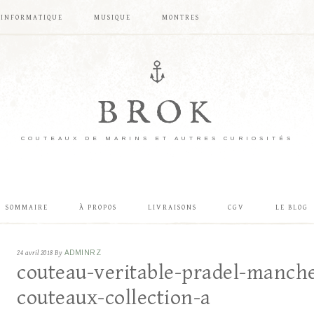
INFORMATIQUE
MUSIQUE
MONTRES
BROK
COUTEAUX DE MARINS ET AUTRES CURIOSITÉS
SOMMAIRE
À PROPOS
LIVRAISONS
CGV
LE BLOG
24 avril 2018
By
ADMINRZ
couteau-veritable-pradel-manche
couteaux-collection-a