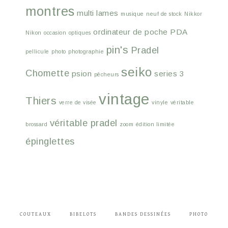
montres
multi lames
musique
neuf de stock
Nikkor
ordinateur de poche
PDA
Nikon
occasion
optiques
pin's
Pradel
pellicule
photo
photographie
seiko
Chomette
psion
series 3
pêcheurs
vintage
Thiers
verre de visée
vinyle
véritable
véritable pradel
brossard
zoom
édition limitée
épinglettes
COUTEAUX
BIBELOTS
BANDES DESSINÉES
PHOTO