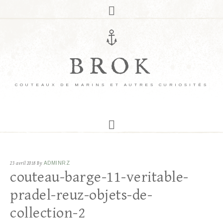
BROK
COUTEAUX DE MARINS ET AUTRES CURIOSITÉS
23 avril 2018
By
ADMINRZ
couteau-barge-11-veritable-
pradel-reuz-objets-de-
collection-2