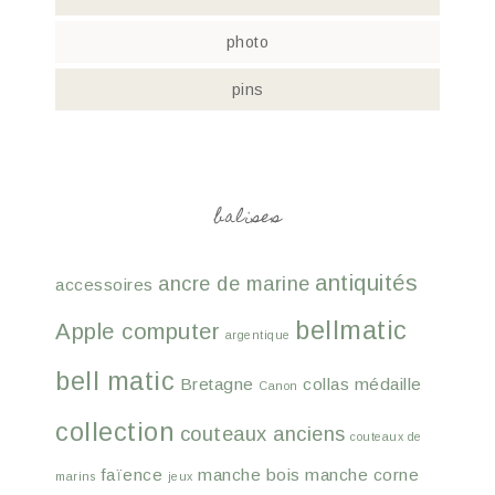
photo
pins
balises
antiquités
ancre de marine
accessoires
bellmatic
Apple computer
argentique
bell matic
Bretagne
collas médaille
Canon
collection
couteaux anciens
couteaux de
faïence
manche bois
manche corne
marins
jeux