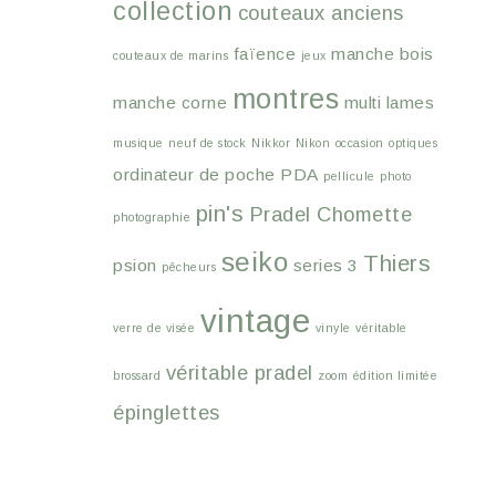
collection
couteaux anciens
faïence
manche bois
couteaux de marins
jeux
montres
manche corne
multi lames
musique
neuf de stock
Nikkor
Nikon
occasion
optiques
ordinateur de poche
PDA
pellicule
photo
pin's
Pradel Chomette
photographie
seiko
Thiers
psion
series 3
pêcheurs
vintage
verre de visée
vinyle
véritable
véritable pradel
brossard
zoom
édition limitée
épinglettes