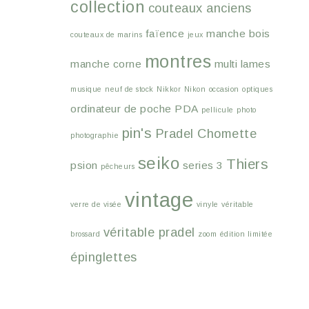
collection
couteaux anciens
faïence
manche bois
couteaux de marins
jeux
montres
manche corne
multi lames
musique
neuf de stock
Nikkor
Nikon
occasion
optiques
ordinateur de poche
PDA
pellicule
photo
pin's
Pradel Chomette
photographie
seiko
Thiers
psion
series 3
pêcheurs
vintage
verre de visée
vinyle
véritable
véritable pradel
brossard
zoom
édition limitée
épinglettes