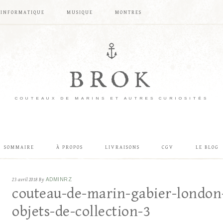
INFORMATIQUE
MUSIQUE
MONTRES
BROK
COUTEAUX DE MARINS ET AUTRES CURIOSITÉS
SOMMAIRE
À PROPOS
LIVRAISONS
CGV
LE BLOG
23 avril 2018
By
ADMINRZ
couteau-de-marin-gabier-london-
objets-de-collection-3