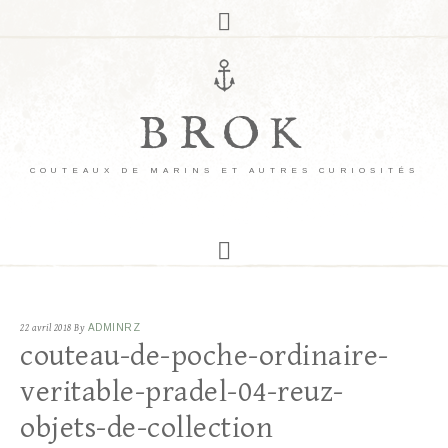
BROK
COUTEAUX DE MARINS ET AUTRES CURIOSITÉS
22 avril 2018
By
ADMINRZ
couteau-de-poche-ordinaire-
veritable-pradel-04-reuz-
objets-de-collection