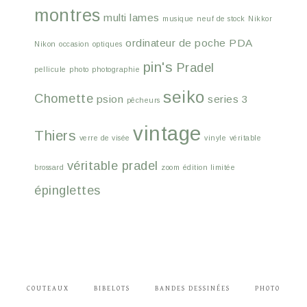
montres
multi lames
musique
neuf de stock
Nikkor
ordinateur de poche
PDA
Nikon
occasion
optiques
pin's
Pradel
pellicule
photo
photographie
seiko
Chomette
psion
series 3
pêcheurs
vintage
Thiers
verre de visée
vinyle
véritable
véritable pradel
brossard
zoom
édition limitée
épinglettes
COUTEAUX
BIBELOTS
BANDES DESSINÉES
PHOTO