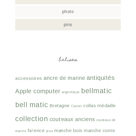
photo
pins
balises
antiquités
ancre de marine
accessoires
bellmatic
Apple computer
argentique
bell matic
Bretagne
collas médaille
Canon
collection
couteaux anciens
couteaux de
faïence
manche bois
manche corne
marins
jeux