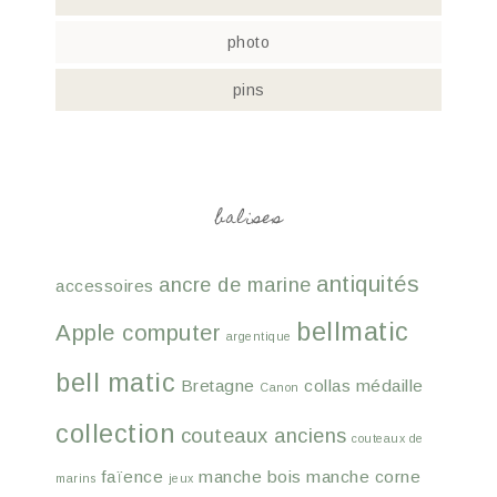
photo
pins
balises
antiquités
ancre de marine
accessoires
bellmatic
Apple computer
argentique
bell matic
Bretagne
collas médaille
Canon
collection
couteaux anciens
couteaux de
faïence
manche bois
manche corne
marins
jeux