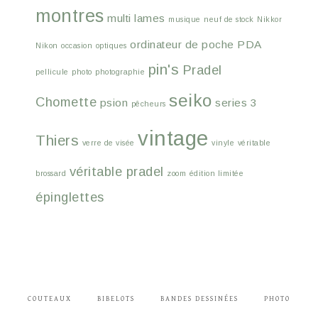
montres
multi lames
musique
neuf de stock
Nikkor
ordinateur de poche
PDA
Nikon
occasion
optiques
pin's
Pradel
pellicule
photo
photographie
seiko
Chomette
psion
series 3
pêcheurs
vintage
Thiers
verre de visée
vinyle
véritable
véritable pradel
brossard
zoom
édition limitée
épinglettes
COUTEAUX
BIBELOTS
BANDES DESSINÉES
PHOTO