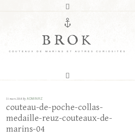
BROK
COUTEAUX DE MARINS ET AUTRES CURIOSITÉS
31 mars 2018
By
ADMINRZ
couteau-de-poche-collas-
medaille-reuz-couteaux-de-
marins-04