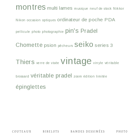
montres
multi lames
musique
neuf de stock
Nikkor
ordinateur de poche
PDA
Nikon
occasion
optiques
pin's
Pradel
pellicule
photo
photographie
seiko
Chomette
psion
series 3
pêcheurs
vintage
Thiers
verre de visée
vinyle
véritable
véritable pradel
brossard
zoom
édition limitée
épinglettes
COUTEAUX
BIBELOTS
BANDES DESSINÉES
PHOTO