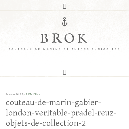
BROK
COUTEAUX DE MARINS ET AUTRES CURIOSITÉS
26 mars 2018
By
ADMINRZ
couteau-de-marin-gabier-
london-veritable-pradel-reuz-
objets-de-collection-2