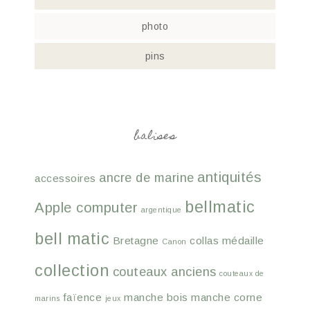
photo
pins
balises
antiquités
ancre de marine
accessoires
bellmatic
Apple computer
argentique
bell matic
Bretagne
collas médaille
Canon
collection
couteaux anciens
couteaux de
faïence
manche bois
manche corne
marins
jeux