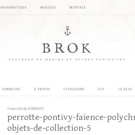
INFORMATIQUE
MUSIQUE
MONTRES
BROK
COUTEAUX DE MARINS ET AUTRES CURIOSITÉS
SOMMAIRE
À PROPOS
LIVRAISONS
CGV
LE BLOG
25 mars 2018
By
ADMINRZ
perrotte-pontivy-faience-polychr
objets-de-collection-5