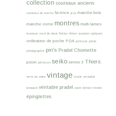
collection
couteaux anciens
faïence
manche bois
couteaux de marins
jeux
montres
manche corne
multi lames
musique
neuf de stock
Nikkor
Nikon
occasion
optiques
ordinateur de poche
PDA
pellicule
photo
pin's
Pradel Chomette
photographie
seiko
Thiers
psion
series 3
pêcheurs
vintage
verre de visée
vinyle
véritable
véritable pradel
brossard
zoom
édition limitée
épinglettes