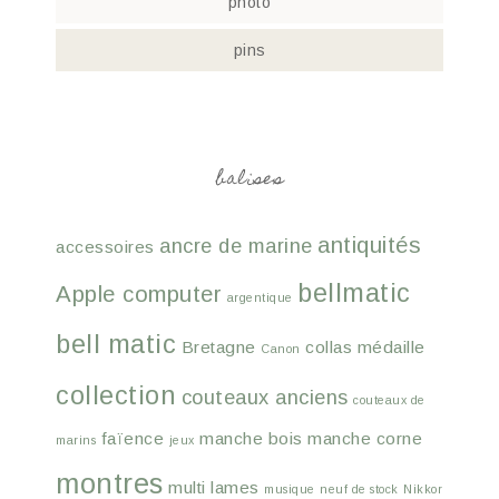
photo
pins
balises
antiquités
ancre de marine
accessoires
bellmatic
Apple computer
argentique
bell matic
Bretagne
collas médaille
Canon
collection
couteaux anciens
couteaux de
faïence
manche bois
manche corne
marins
jeux
montres
multi lames
musique
neuf de stock
Nikkor