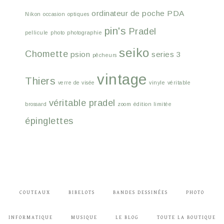
ordinateur de poche
PDA
Nikon
occasion
optiques
pin's
Pradel
pellicule
photo
photographie
seiko
Chomette
psion
series 3
pêcheurs
vintage
Thiers
verre de visée
vinyle
véritable
véritable pradel
brossard
zoom
édition limitée
épinglettes
COUTEAUX
BIBELOTS
BANDES DESSINÉES
PHOTO
INFORMATIQUE
MUSIQUE
LE BLOG
TOUTE LA BOUTIQUE