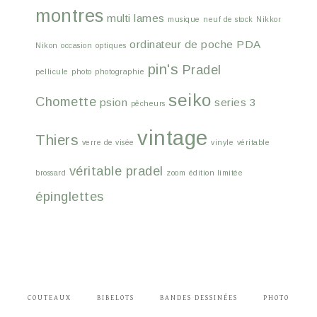
montres
multi lames
musique
neuf de stock
Nikkor
ordinateur de poche
PDA
Nikon
occasion
optiques
pin's
Pradel
pellicule
photo
photographie
seiko
Chomette
psion
series 3
pêcheurs
vintage
Thiers
verre de visée
vinyle
véritable
véritable pradel
brossard
zoom
édition limitée
épinglettes
COUTEAUX
BIBELOTS
BANDES DESSINÉES
PHOTO