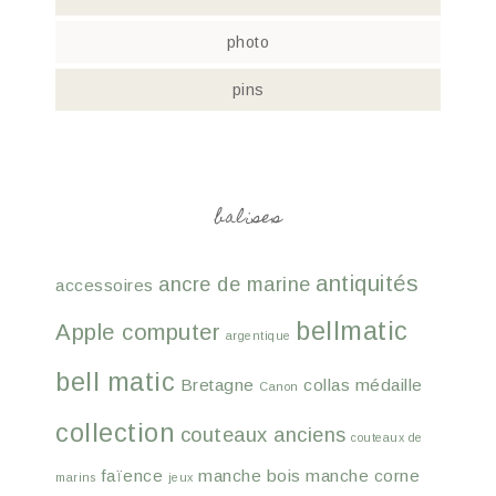
photo
pins
balises
antiquités
ancre de marine
accessoires
bellmatic
Apple computer
argentique
bell matic
Bretagne
collas médaille
Canon
collection
couteaux anciens
couteaux de
faïence
manche bois
manche corne
marins
jeux