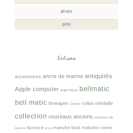
photo
pins
balises
antiquités
ancre de marine
accessoires
bellmatic
Apple computer
argentique
bell matic
Bretagne
collas médaille
Canon
collection
couteaux anciens
couteaux de
faïence
manche bois
manche corne
marins
jeux