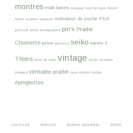
montres
multi lames
musique
neuf de stock
Nikkor
ordinateur de poche
PDA
Nikon
occasion
optiques
pin's
Pradel
pellicule
photo
photographie
seiko
Chomette
psion
series 3
pêcheurs
vintage
Thiers
verre de visée
vinyle
véritable
véritable pradel
brossard
zoom
édition limitée
épinglettes
COUTEAUX
BIBELOTS
BANDES DESSINÉES
PHOTO